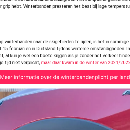
r grip hebt. Winterbanden presteren het best bij lage temperatu
?
 op winterbanden naar de skigebieden te rijden, is het in sommige
 15 februari en in Duitsland tijdens winterse omstandigheden. In
ht, al kun je wel een boete krijgen als je zonder het verkeer hind
e tijd niet verplicht,
maar daar kwam in de winter van 2021/2022
Meer informatie over de winterbandenplicht per land