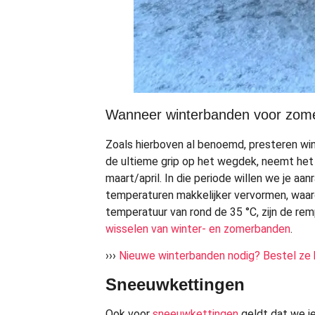
Wanneer winterbanden voor zom
Zoals hierboven al benoemd, presteren wi
de ultieme grip op het wegdek, neemt het
maart/april. In die periode willen we je a
temperaturen makkelijker vervormen, waar
temperatuur van rond de 35 °C, zijn de r
wisselen van winter- en zomerbanden
.
›››
Nieuwe winterbanden nodig? Bestel ze h
Sneeuwkettingen
Ook voor
sneeuwkettingen
geldt dat we je