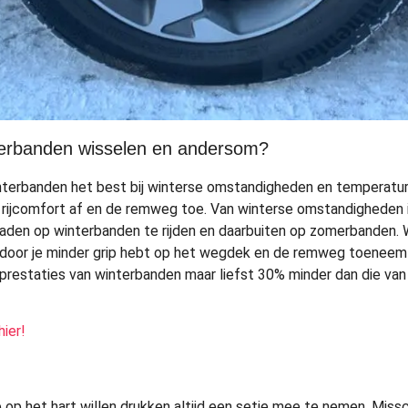
erbanden wisselen en andersom?
nterbanden het best bij winterse omstandigheden en temperatur
 rijcomfort af en de remweg toe. Van winterse omstandigheden
anraden op winterbanden te rijden en daarbuiten op zomerbanden.
door je minder grip hebt op het wegdek en de remweg toeneemt.
emprestaties van winterbanden maar liefst 30% minder dan die v
ier!
 op het hart willen drukken altijd een setje mee te nemen. Missc