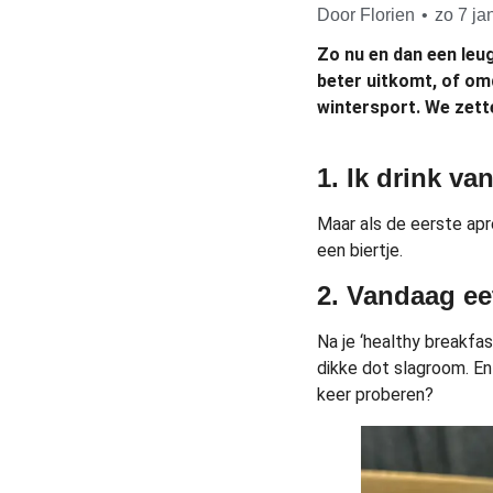
Door
Florien
•
zo 7 ja
Zo nu en dan een le
beter uitkomt, of omd
wintersport. We zette
1. Ik drink v
Maar als de eerste après
een biertje.
2. Vandaag e
Na je ‘healthy breakfa
dikke dot slagroom. En 
keer proberen?