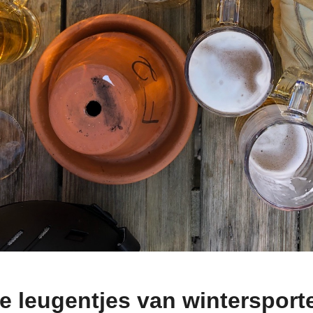
e leugentjes van wintersport