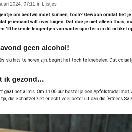
nuari 2024,
07:11
in
Lijstjes
ugentje om bestwil moet kunnen, toch? Gewoon omdat het j
at je iemand wilt overtuigen. Dat doe je niet alleen thuis, 
n 10 bekende leugentjes van wintersporters in dit artikel op 
anavond geen alcohol!
-ski hits te horen zijn, begint het toch te kriebelen. Dat colaatje
et ik gezond…
st’ gaat het al mis. Om 11.00 uur bestel je een Apfelstrudel met 
tja, die Schnitzel ziet er echt veel beter uit dan die ‘Fitness Sa