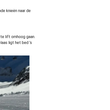
nde knieën naar de
ste lift omhoog gaan.
aas ligt het bed ’s