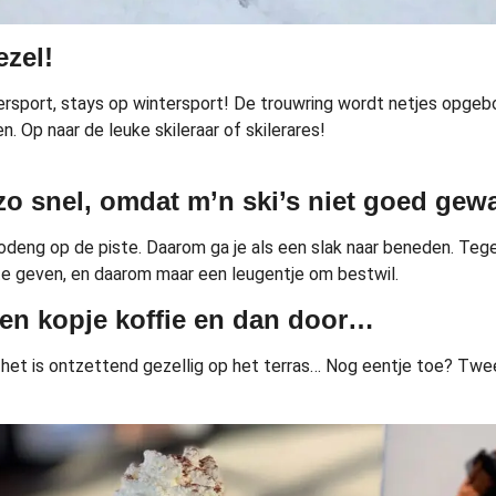
ezel!
rsport, stays op wintersport! De trouwring wordt netjes opgebo
n. Op naar de leuke skileraar of skilerares!
 zo snel, omdat m’n ski’s niet goed gewa
odeng op de piste. Daarom ga je als een slak naar beneden. Tegen
e te geven, en daarom maar een leugentje om bestwil.
een kopje koffie en dan door…
het is ontzettend gezellig op het terras… Nog eentje toe? Twee u