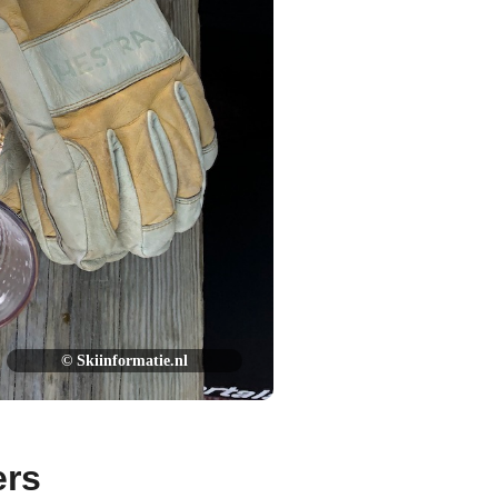
© Skiinformatie.nl
ers