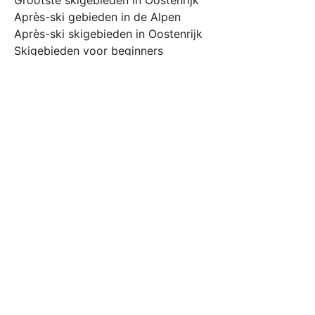
Grootste skigebieden in Oostenrijk
Après-ski gebieden in de Alpen
Après-ski skigebieden in Oostenrijk
Skigebieden voor beginners
Skigebieden voor gevorderden
Sneeuwzekere skigebieden Alpen
Sneeuwzekere skigebieden Oostenrijk
Sneeuwzekere skigebieden Zwitserland
Sneeuwzekere skigebieden Italië
Sneeuwzekere skigebieden Frankrijk
Beste skigebieden in maart
Beste skigebieden in april
© 2026 Skiinformatie.nl