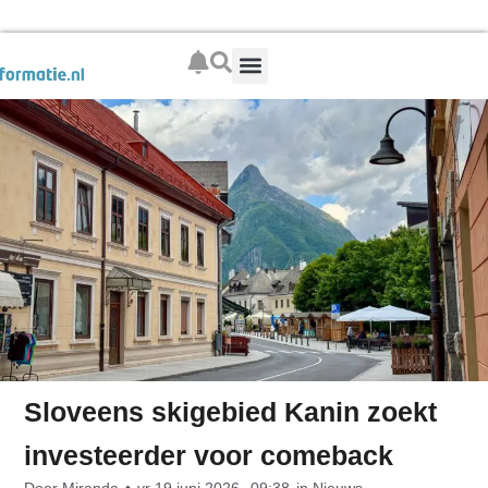
Boek je wintersport
Sloveens skigebied Kanin zoekt
investeerder voor comeback
Door
Miranda
•
vr 19 juni 2026,
09:38
in
Nieuws