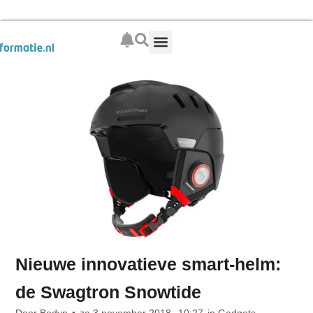
Boek je wintersport
Nieuwe innovatieve smart-helm:
de Swagtron Snowtide
Door
Bodyn
•
za 3 november 2018,
10:27
in
Gadgets