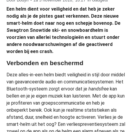
Een helm dient voor veiligheid en dat heb je zeker
nodig als je de pistes gaat verkennen. Deze nieuwe
smart-helm doet naar nog een schepje bovenop.
De
Swagtron Snowtide ski- en snowboardhelm is
voorzien van allerlei technologieën en stuurt onder
andere noodwaarschuwingen af die geactiveerd
worden bij een crash.
Verbonden en beschermd
Deze alles-in-een helm biedt veiligheid in stijl door middel
van geavanceerde audio en communicatiesystemen. Het
Bluetooth-systeem zorgt ervoor dat je
handsfree
kan
bellen en je je eigen muziek kan luisteren. Met de app kun
je profiteren van groepscommunicatie en heb je
onbeperkt bereik. Ook kun je realtime statistieken als
afstand, duur, snelheid en hoogte activeren. Verlies je de
smart-helm uit het oog? Een verliespreventiesysteem zal
zowel op de app als op de helm een alarm afgeven als ze