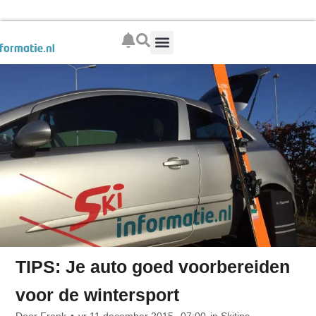
Boek je wintersport
TIPS: Je auto goed voorbereiden
voor de wintersport
Door
Frank
•
vr 11 december 2015,
07:00
in
Skitips