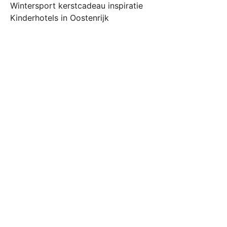
Wintersport kerstcadeau inspiratie
Kinderhotels in Oostenrijk
Wintersport op een vakantiepark in Duitsland
Wintersport op een vakantiepark in Oostenrijk
SnowWorld tickets kopen
Service
Algemene voorwaarden
Cookies
Copyright
Privacy
Pushnotificaties
Beste skigebieden
Beste skigebieden
Kindvriendelijke skigebieden in de Alpen
Kindvriendelijke skigebieden in Oostenrijk