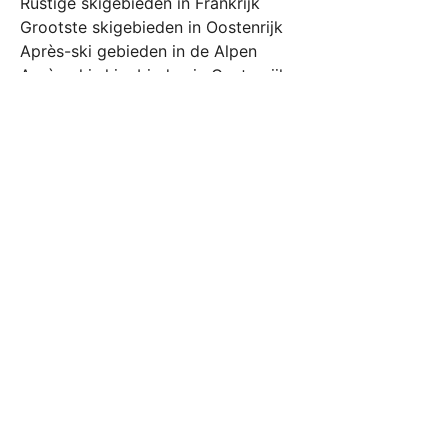
Rustige skigebieden in Frankrijk
Grootste skigebieden in Oostenrijk
Après-ski gebieden in de Alpen
Après-ski skigebieden in Oostenrijk
Skigebieden voor beginners
Skigebieden voor gevorderden
Sneeuwzekere skigebieden Alpen
Sneeuwzekere skigebieden Oostenrijk
Sneeuwzekere skigebieden Zwitserland
Sneeuwzekere skigebieden Italië
Sneeuwzekere skigebieden Frankrijk
Beste skigebieden in maart
Beste skigebieden in april