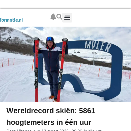
Boek je wintersport
Wereldrecord skiën: 5861
hoogtemeters in één uur
Door
Miranda
•
vr 13 maart 2026,
06:26
in
Nieuws