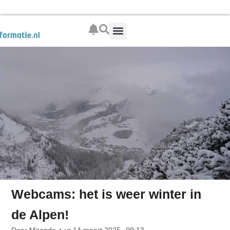
Boek je wintersport
Webcams: het is weer winter in
de Alpen!
Door
Miranda
•
vr 14 maart 2025,
09:13