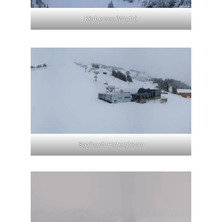
Körbersee (Warth)
Saalbach-Hinterglemm