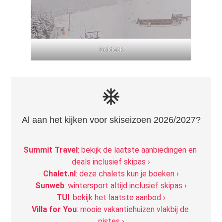
Goldeck
ac_unit
Al aan het kijken voor skiseizoen 2026/2027?
Summit Travel
: bekijk de laatste aanbiedingen en 
deals inclusief skipas ›
Chalet.nl
: deze chalets kun je boeken ›
Sunweb
: wintersport altijd inclusief skipas ›
TUI
: bekijk het laatste aanbod ›
Villa for You
: mooie vakantiehuizen vlakbij de 
pistes ›