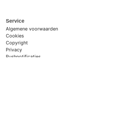
Service
Algemene voorwaarden
Cookies
Copyright
Privacy
Pushnotificaties
Beste skigebieden
Beste skigebieden
Kindvriendelijke skigebieden in de Alpen
Kindvriendelijke skigebieden in Oostenrijk
Rustige skigebieden in de Alpen
Rustige skigebieden in Oostenrijk
Rustige skigebieden in Italië
Rustige skigebieden in Zwitserland
Rustige skigebieden in Frankrijk