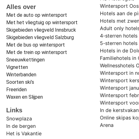
Wintersport Oost
Alles over
Hotels aan de pi
Met de auto op wintersport
Hotels met zwem
Met het vliegtuig op wintersport
Adult only hotels
Skigebieden vliegveld Innsbruck
4-sterren hotels 
Skigebieden vliegveld Salzburg
5-sterren hotels 
Met de bus op wintersport
Hotels in de Do
Met de trein op wintersport
Familiehotels in 
Sneeuwkettingen
Wellnesshotels O
Vignetten
Wintersport in 
Winterbanden
Wintersport ker
Soorten ski’s
Wintersport janu
Freeriden
Wintersport febr
Waxen en Slijpen
Wintersport voo
Links
In de kerstvakan
Online skipas kop
Snowplaza
Arena
In de bergen
Het is Vakantie