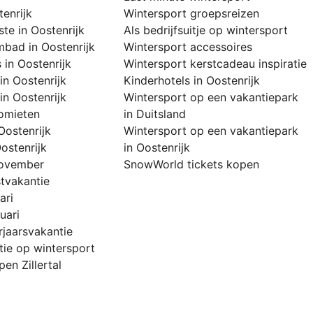
enrijk
Wintersport groepsreizen
ste in Oostenrijk
Als bedrijfsuitje op wintersport
bad in Oostenrijk
Wintersport accessoires
 in Oostenrijk
Wintersport kerstcadeau inspiratie
in Oostenrijk
Kinderhotels in Oostenrijk
in Oostenrijk
Wintersport op een vakantiepark
lomieten
in Duitsland
Oostenrijk
Wintersport op een vakantiepark
ostenrijk
in Oostenrijk
november
SnowWorld tickets kopen
stvakantie
ari
uari
rjaarsvakantie
tie op wintersport
en Zillertal