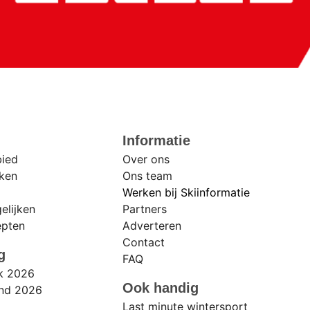
r
Informatie
bied
Over ons
eken
Ons team
Werken bij Skiinformatie
elijken
Partners
epten
Adverteren
Contact
g
FAQ
jk 2026
Ook handig
and 2026
Last minute wintersport