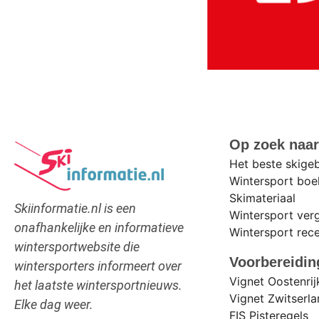
Op zoek naa
Het beste skige
Wintersport bo
Skimateriaal
Skiinformatie.nl is een
Wintersport verg
onafhankelijke en informatieve
Wintersport rec
wintersportwebsite die
Voorbereidin
wintersporters informeert over
Vignet Oostenri
het laatste wintersportnieuws.
Vignet Zwitserl
Elke dag weer.
FIS Pisteregels