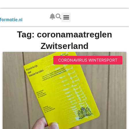
Boek je wintersport
Tag: coronamaatreglen
Zwitserland
CORONAVIRUS WINTERSPORT