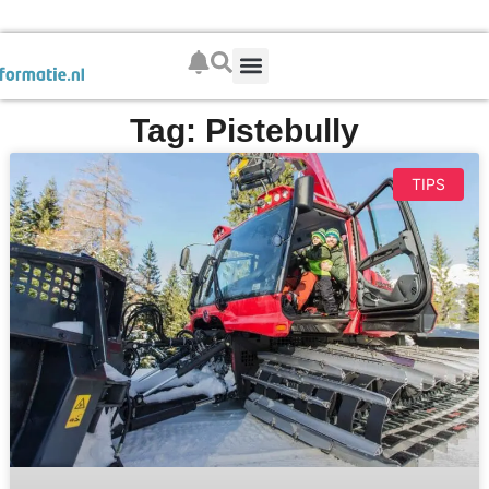
Boek je wintersport
Tag: Pistebully
TIPS