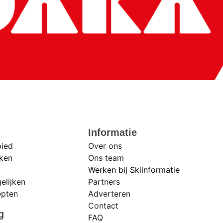
r
Informatie
bied
Over ons
eken
Ons team
Werken bij Skiinformatie
elijken
Partners
epten
Adverteren
Contact
g
FAQ