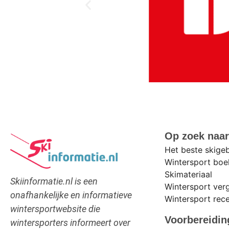
Op zoek naa
Het beste skige
Wintersport bo
Skimateriaal
Skiinformatie.nl is een
Wintersport verg
onafhankelijke en informatieve
Wintersport rec
wintersportwebsite die
Voorbereidin
wintersporters informeert over