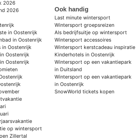
jk 2026
Ook handig
and 2026
Last minute wintersport
enrijk
Wintersport groepsreizen
ste in Oostenrijk
Als bedrijfsuitje op wintersport
bad in Oostenrijk
Wintersport accessoires
 in Oostenrijk
Wintersport kerstcadeau inspiratie
in Oostenrijk
Kinderhotels in Oostenrijk
in Oostenrijk
Wintersport op een vakantiepark
lomieten
in Duitsland
Oostenrijk
Wintersport op een vakantiepark
ostenrijk
in Oostenrijk
november
SnowWorld tickets kopen
stvakantie
ari
uari
rjaarsvakantie
tie op wintersport
en Zillertal