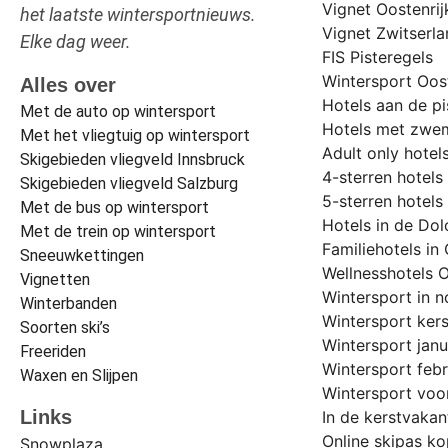
Vignet Oostenri
het laatste wintersportnieuws.
Vignet Zwitserl
Elke dag weer.
FIS Pisteregels
Wintersport Oost
Alles over
Hotels aan de pi
Met de auto op wintersport
Hotels met zwem
Met het vliegtuig op wintersport
Adult only hotels
Skigebieden vliegveld Innsbruck
4-sterren hotels 
Skigebieden vliegveld Salzburg
5-sterren hotels 
Met de bus op wintersport
Hotels in de Do
Met de trein op wintersport
Familiehotels in 
Sneeuwkettingen
Wellnesshotels O
Vignetten
Wintersport in 
Winterbanden
Wintersport ker
Soorten ski’s
Wintersport janu
Freeriden
Wintersport febr
Waxen en Slijpen
Wintersport voo
Links
In de kerstvakan
Online skipas kop
Snowplaza