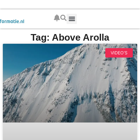
Boek je wintersport
Tag: Above Arolla
VIDEO'S