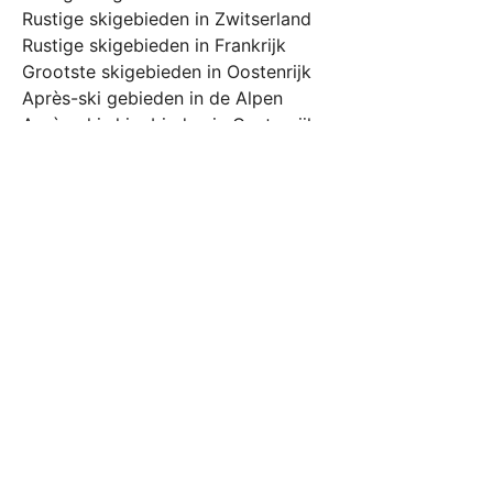
Rustige skigebieden in Zwitserland
Rustige skigebieden in Frankrijk
Grootste skigebieden in Oostenrijk
Après-ski gebieden in de Alpen
Après-ski skigebieden in Oostenrijk
Skigebieden voor beginners
Skigebieden voor gevorderden
Sneeuwzekere skigebieden Alpen
Sneeuwzekere skigebieden Oostenrijk
Sneeuwzekere skigebieden Zwitserland
Sneeuwzekere skigebieden Italië
Sneeuwzekere skigebieden Frankrijk
Beste skigebieden in maart
Beste skigebieden in april