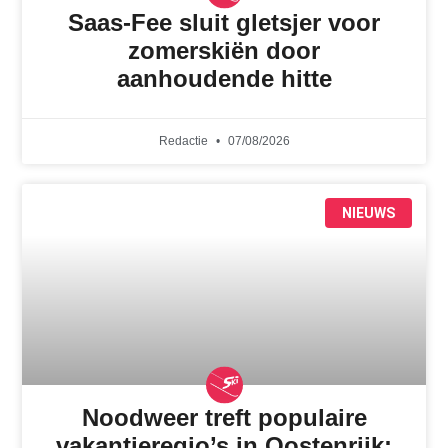
Saas-Fee sluit gletsjer voor
zomerskiën door
aanhoudende hitte
Redactie
07/08/2026
NIEUWS
Noodweer treft populaire
vakantieregio’s in Oostenrijk: