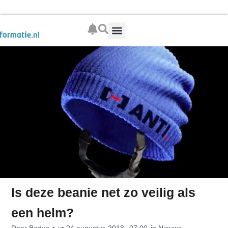
Boek je wintersport
Is deze beanie net zo veilig als
een helm?
Door
Bodyn
•
vr 24 augustus 2018,
07:00
in
Nieuws