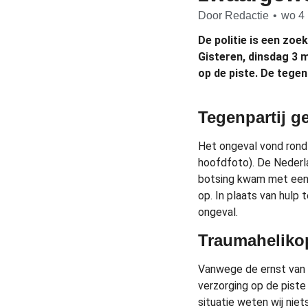
Door
Redactie
•
wo 4 
De politie is een zoe
Gisteren, dinsdag 3 
op de piste. De tegen
Tegenpartij g
Het ongeval vond rond 
hoofdfoto). De Nederla
botsing kwam met een a
op. In plaats van hulp
ongeval.
Traumahelikop
Vanwege de ernst van 
verzorging op de piste
situatie weten wij nie