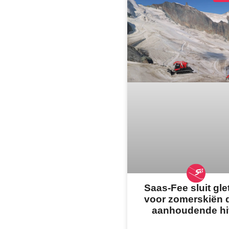
Saas-Fee sluit gle
voor zomerskiën 
aanhoudende hi