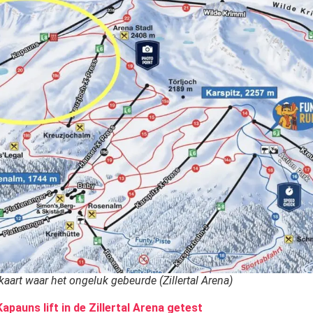
kaart waar het ongeluk gebeurde (Zillertal Arena)
apauns lift in de Zillertal Arena getest