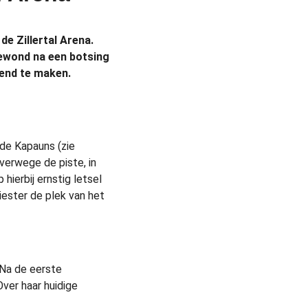
de Zillertal Arena.
gewond na een botsing
kend te maken.
 de Kapauns (zie
verwege de piste, in
ierbij ernstig letsel
iester de plek van het
 Na de eerste
Over haar huidige