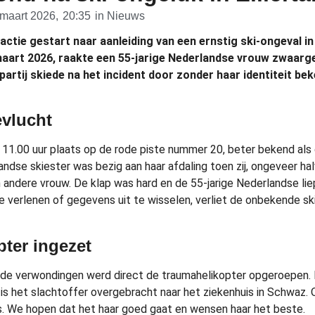
maart 2026,
20:35
in
Nieuws
kactie gestart naar aanleiding van een ernstig ski-ongeval in 
maart 2026, raakte een 55-jarige Nederlandse vrouw zwaar
partij skiede na het incident door zonder haar identiteit be
evlucht
11.00 uur plaats op de rode piste nummer 20, beter bekend als
ndse skiester was bezig aan haar afdaling toen zij, ongeveer hal
ndere vrouw. De klap was hard en de 55-jarige Nederlandse liep h
 te verlenen of gegevens uit te wisselen, verliet de onbekende sk
ter ingezet
de verwondingen werd direct de traumahelikopter opgeroepen.
 is het slachtoffer overgebracht naar het ziekenhuis in Schwaz. 
ts. We hopen dat het haar goed gaat en wensen haar het beste.