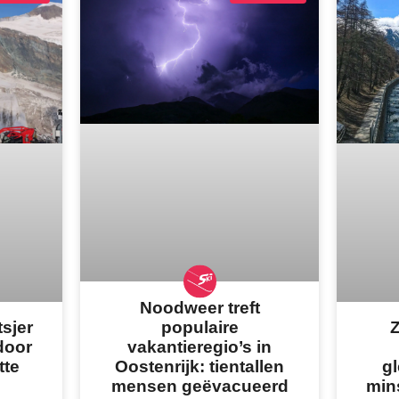
Noodweer treft
populaire
tsjer
Z
vakantieregio’s in
door
Oostenrijk: tientallen
tte
gl
mensen geëvacueerd
min